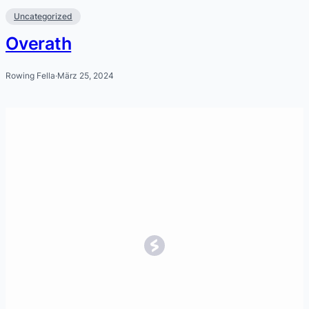
Uncategorized
Overath
Rowing Fella
·
März 25, 2024