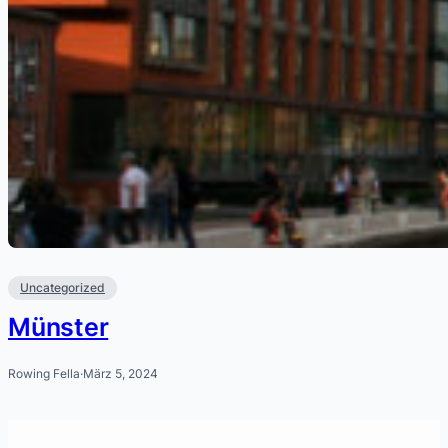
Uncategorized
Münster
Rowing Fella
·
März 5, 2024