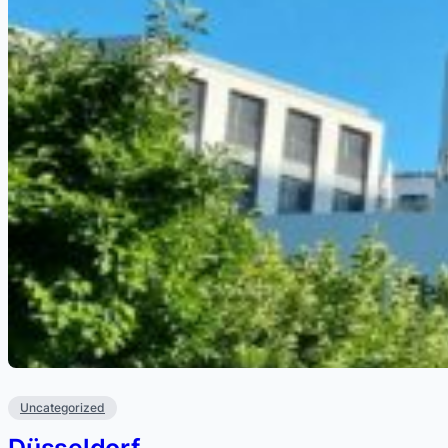
Uncategorized
Düsseldorf