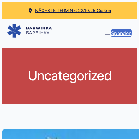
Zum
NÄCHSTE TERMINE: 22.10.25 Gießen
Inhalt
springen
Spenden
Uncategorized