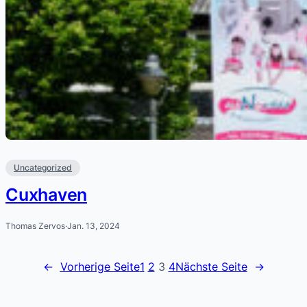
Uncategorized
Cuxhaven
Thomas Zervos
·
Jan. 13, 2024
←
Vorherige Seite
1
2
3
4
Nächste Seite
→